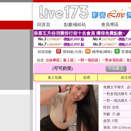
回首頁
點數補給站
會員專區
恭喜五月份消費排行前十名會員 獲得免費點數~
No.3
No.4
-贈點
8,000
點
-贈點
7,0
LV76835**
LV27620**
No.7
No.8
-贈點
4,000
點
-贈點
3,
LV65464**
LV76847**
頻道指數
限制級(火辣)
輔導級(曖昧)
普通級
頻道
台妹專區
│
新人區
│
一對一視訊區
│
一對多視訊區
│
免
(可可奶芙)
進入包廂
送禮
給主
免費文字聊天: 
一對多視訊聊天: 每
一對一視訊聊天: 
性別: 女性
年齡: 25 歲
血型: O型
身高: 160 公分(cm