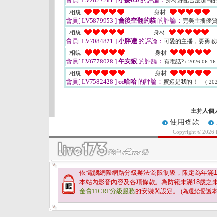
會員[ LV2827281 ]
小麥0.0
的評論：
身材好配合度超高
相貌
身材
會員[ LV5879953 ]
會後空翻的貓
的評論：
完美主播優質
相貌
身材
會員[ LV7084821 ]
小胖達
的評論：
可愛的主播，要勇
相貌
身材
會員[ LV6778028 ]
午安猴
的評論：
有電話?
( 2026-06-16 
相貌
身材
會員[ LV7582428 ]
cc哈哈
的評論：
蜜婭是我的！！
( 20
主持人個
使用條款
Copyright © 2026
依'電腦網際網路分級辦法'為限制級，限定為年滿
1
本站內影音內容及各項條款。為防範未滿
18
歲之
金會TICRF分級服務
的安裝與設定。
(為還給愛護