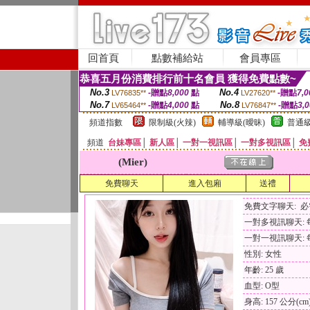
回首頁
點數補給站
會員專區
恭喜五月份消費排行前十名會員 獲得免費點數~
No.3
No.4
-贈點
8,000
點
-贈點
7,0
LV76835**
LV27620**
No.7
No.8
-贈點
4,000
點
-贈點
3,
LV65464**
LV76847**
頻道指數
限制級(火辣)
輔導級(曖昧)
普通級
頻道
台妹專區
│
新人區
│
一對一視訊區
│
一對多視訊區
│
免
(Mier)
免費聊天
進入包廂
送禮
免費文字聊天: 
一對多視訊聊天: 每
一對一視訊聊天: 每
性別: 女性
年齡: 25 歲
血型: O型
身高: 157 公分(cm