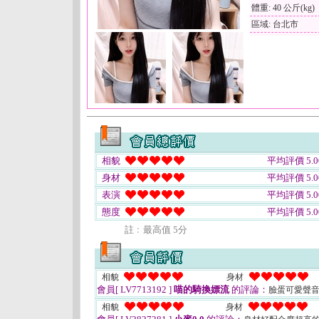
體重: 40 公斤(kg)
區域: 台北市
相貌
平均評價 5.0
身材
平均評價 5.0
表演
平均評價 5.0
態度
平均評價 5.0
註﹕最高值 5分
相貌
身材
會員[ LV7713192 ]
喵的騎換嫖流
的評論：
臉蛋可愛聲音
相貌
身材