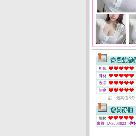
相貌
身材
表演
態度
註﹕最高值 5分
相貌
會員[ LV3003823 ]
你