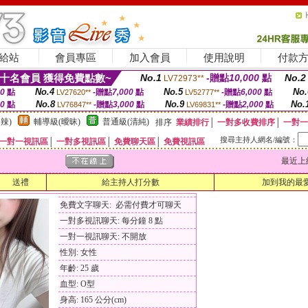
給站
會員專區
加入會員
使用說明
付款
十名會員 獲得免費點數~
No.1
-贈點
10,000
點
No.2
LV72973**
No.4
No.5
No.
00
點
-贈點
7,000
點
-贈點
6,000
點
LV27620**
LV52777**
No.8
No.9
No.
00
點
-贈點
3,000
點
-贈點
2,000
點
LV76847**
LV69831**
辣)
輔導級(曖昧)
普通級(清純)
排序
業績排行
│
一對多收費排序
│
一對一
搜尋主持人網名/編號：
一對一視訊區
│
一對多視訊區
│
免費聊天區
│
免費視訊區
最近上線時間
送禮
給主持人打分數
加到我的最
免費文字聊天: 必需付費才可聊天
一對多視訊聊天: 每分鐘 8 點
一對一視訊聊天: 不開放
性別: 女性
年齡: 25 歲
血型: O型
身高: 165 公分(cm)