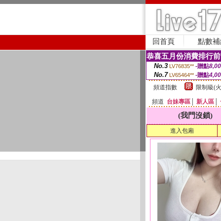
回首頁
點數補
恭喜五月份消費排行前
No.3
-贈點
8,0
LV76835**
No.7
-贈點
4,0
LV65464**
頻道指數
限制級(火
頻道
台妹專區
│
新人區
│
(我門沒鎖)
進入包廂