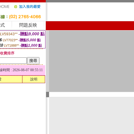
方式
問題反映
-贈點
9,000
點
LV59343**
6
-贈點
5,000
點
LV77023**
10
-贈點
1,000
點
LV71888**
收費排序
 : 2026-08-07 00:55:11
愛
說明