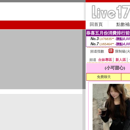
回首頁
點數補
恭喜五月份消費排行前
No.3
-贈點
8,0
LV76835**
No.7
-贈點
4,0
LV65464**
頻道指數
限制級(火
頻道
台妹專區
│
新人區
│
(小可甜心)
免費聊天