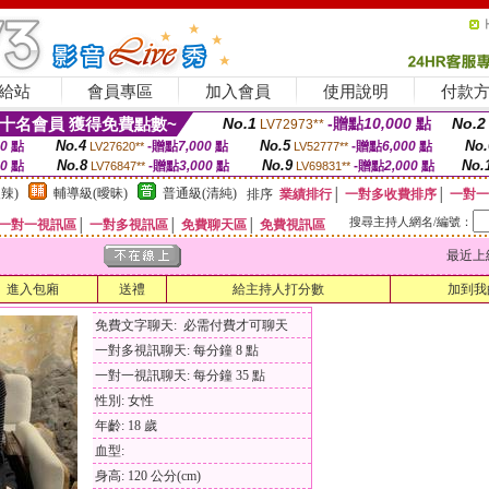
給站
會員專區
加入會員
使用說明
付款
十名會員 獲得免費點數~
No.1
-贈點
10,000
點
No.2
LV72973**
No.4
No.5
No.
00
點
-贈點
7,000
點
-贈點
6,000
點
LV27620**
LV52777**
No.8
No.9
No.
00
點
-贈點
3,000
點
-贈點
2,000
點
LV76847**
LV69831**
辣)
輔導級(曖昧)
普通級(清純)
排序
業績排行
│
一對多收費排序
│
一對一
搜尋主持人網名/編號：
一對一視訊區
│
一對多視訊區
│
免費聊天區
│
免費視訊區
最近上線時間
進入包廂
送禮
給主持人打分數
加到我
免費文字聊天: 必需付費才可聊天
一對多視訊聊天: 每分鐘 8 點
一對一視訊聊天: 每分鐘 35 點
性別: 女性
年齡: 18 歲
血型:
身高: 120 公分(cm)