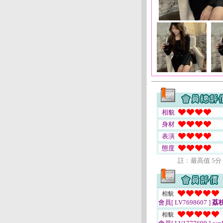
相貌
身材
表演
態度
註﹕最高值 5分
相貌
會員[ LV7698607 ]
荔
相貌