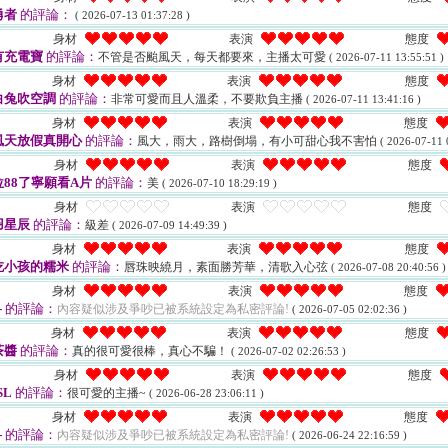
勇者
的評論：
( 2026-07-13 01:37:28 )
身材
表演
態度
有充電寶
的評論：
不管是否颱風天，每天都要來，主播太可愛
( 2026-07-11 13:55:51 )
身材
表演
態度
白兔吹空調
的評論：
非常可愛而且人溫柔，不要欺負主播
( 2026-07-11 13:41:16 )
身材
表演
態度
風天放假真開心
的評論：
風大，雨大，路樹倒塌，有小可甜心我不害怕
( 2026-07-11 
身材
表演
態度
88了寧願看A片
的評論：
美
( 2026-07-10 18:29:19 )
身材
表演
態度
羽星辰
的評論：
級差
( 2026-07-09 14:49:39 )
身材
表演
態度
吃小孩的糯米
的評論：
唇珠映繞月，素面勝芳華，清歌入心弦
( 2026-07-08 20:40:56 )
身材
表演
態度
-
的評論：
內容疑似涉及爭吵已被系統設定為私密評論!
( 2026-07-05 02:02:36 )
身材
表演
態度
茶醬
的評論：
真的很可愛很棒，真心不騙！
( 2026-07-02 02:26:53 )
身材
表演
態度
SL
的評論：
很可愛的主播~
( 2026-06-28 23:06:11 )
身材
表演
態度
-
的評論：
內容疑似涉及爭吵已被系統設定為私密評論!
( 2026-06-24 22:16:59 )