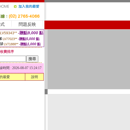
方式
問題反映
-贈點
9,000
點
LV59343**
6
-贈點
5,000
點
LV77023**
10
-贈點
1,000
點
LV71888**
收費排序
 : 2026-08-07 15:24:17
的最愛
說明