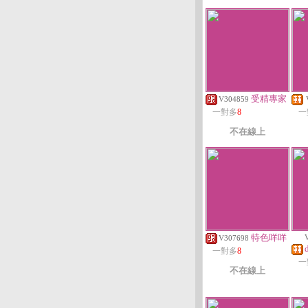
受精專家
V304859
一對多
8
一
不在線上
特色咩咩
V307698
一對多
8
一
不在線上