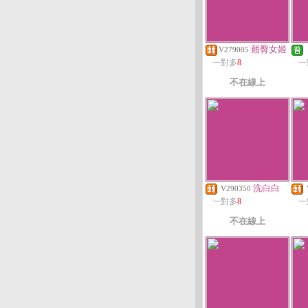
翹臀女姬
V279005
一對多
8
一
不在線上
洗白白
V290350
一對多
8
一
不在線上