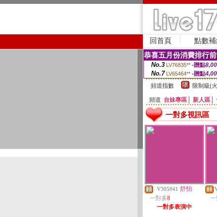
回首頁
點數補
恭喜五月份消費排行前
No.3
-贈點
8,0
LV76835**
No.7
-贈點
4,0
LV65464**
頻道指數
限制級(火
頻道
台妹專區
│
新人區
│
一對多視訊區
舒怡
V305941
一對多
8
一
一對多表演中