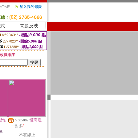
方式
問題反映
-贈點
9,000
點
LV59343**
6
-贈點
5,000
點
LV77023**
10
-贈點
1,000
點
LV71888**
收費排序
點怕
懼高症
V305082
一對多
8
訊
不在線上