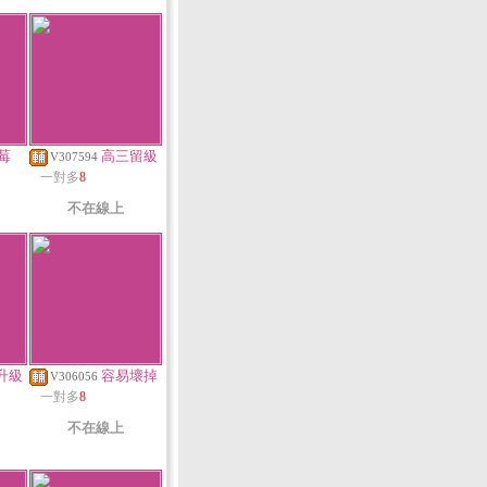
莓
高三留級
V307594
一對多
8
不在線上
升級
容易壞掉
V306056
一對多
8
不在線上