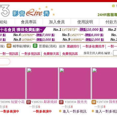
給站
會員專區
加入會員
使用說明
付款
十名會員 獲得免費點數~
No.1
-贈點
10,000
點
No.2
LV72973**
No.4
No.5
No.
00
點
-贈點
7,000
點
-贈點
6,000
點
LV27620**
LV52777**
No.8
No.9
No.
00
點
-贈點
3,000
點
-贈點
2,000
點
LV76847**
LV69831**
辣)
輔導級(曖昧)
普通級(清純)
排序
業績排行
│
一對多收費排序
│
一對一
搜尋主持人網名/編號：
一對一視訊區
│
一對多視訊區
│
免費聊天區
│
免費視訊區
短髮小花
鄰家燒婦
脫光光
我有
V305996
V308255
V305934
V297339
對多
8
一對多
6
一對多
8
一對多
8
進入一對多視訊
進入一對多視
一對多表演中
一對多表演中