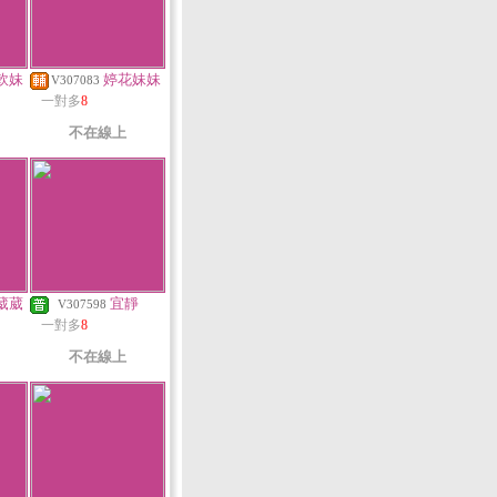
軟妹
婷花妹妹
V307083
一對多
8
不在線上
葳葳
宜靜
V307598
一對多
8
不在線上