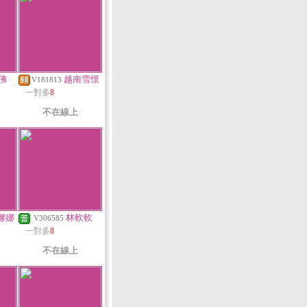
佛
越南雪憬
V181813
一對多
8
不在線上
娜娜
林軟軟
V306585
一對多
8
不在線上